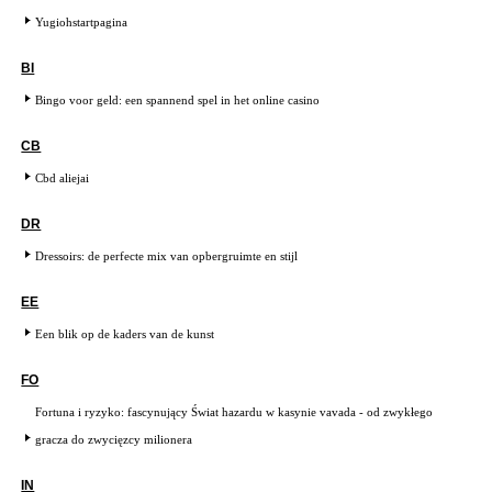
Yugiohstartpagina
BI
Bingo voor geld: een spannend spel in het online casino
CB
Cbd aliejai
DR
Dressoirs: de perfecte mix van opbergruimte en stijl
EE
Een blik op de kaders van de kunst
FO
Fortuna i ryzyko: fascynujący Świat hazardu w kasynie vavada - od zwykłego
gracza do zwycięzcy milionera
IN