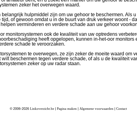
rsystemen zeker het overwegen waard.
belangrijk hulpmiddel zijn om uw gehoor te beschermen. Als u 
e tijd, of gewoon omdat u in de buurt van druk verkeer woont - 
i helpen verminderen en verdere schade aan uw gehoor voorko
or monitorsystemen ook de kwaliteit van uw optredens verbetere
ehoorbeschadiging heeft opgelopen, kunnen in-het-oor monitors 
verdere schade te veroorzaken.
torsystemen te overwegen, ze zijn zeker de moeite waard om ve
wilt beschermen tegen verdere schade, of als u de kwaliteit va
torsystemen zeker op uw radar staan.
© 2006-2026
Linkoverzicht.be
|
Pagina maken
|
Algemene voorwaarden
|
Contact