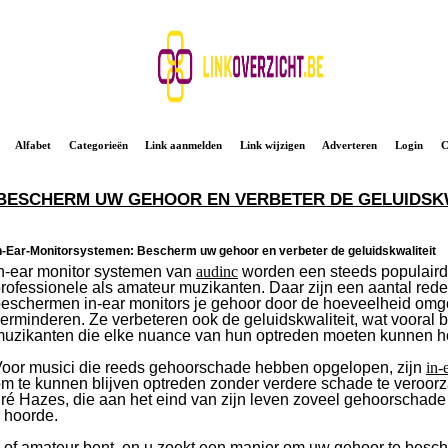
Alfabet
Categorieën
Link aanmelden
Link wijzigen
Adverteren
Login
C
 BESCHERM UW GEHOOR EN VERBETER DE GELUIDSK
n-Ear-Monitorsystemen: Bescherm uw gehoor en verbeter de geluidskwaliteit
n-ear monitor systemen van
audinc
worden een steeds populaird
rofessionele als amateur muzikanten. Daar zijn een aantal rede
eschermen in-ear monitors je gehoor door de hoeveelheid omgev
erminderen. Ze verbeteren ook de geluidskwaliteit, wat vooral b
uzikanten die elke nuance van hun optreden moeten kunnen h
oor musici die reeds gehoorschade hebben opgelopen, zijn
in-
m te kunnen blijven optreden zonder verdere schade te veroorz
 Hazes, die aan het eind van zijn leven zoveel gehoorschade h
r hoorde.
s of amateur bent, en u zoekt een manier om uw gehoor te besch