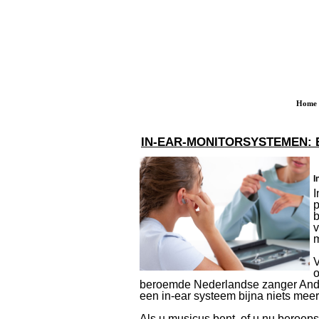
Home
IN-EAR-MONITORSYSTEMEN:
I
I
p
b
v
m
V
o
beroemde Nederlandse zanger André
een in-ear systeem bijna niets mee
Als u musicus bent, of u nu beroep