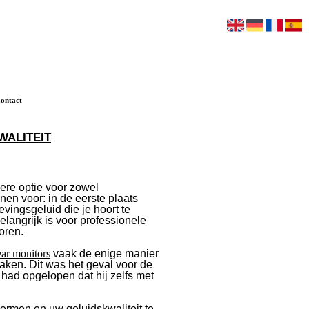
ontact
WALITEIT
ere optie voor zowel
nen voor: in de eerste plaats
ingsgeluid die je hoort te
elangrijk is voor professionele
oren.
ear monitors
vaak de enige manier
aken. Dit was het geval voor de
ad opgelopen dat hij zelfs met
ermen en uw geluidskwaliteit te