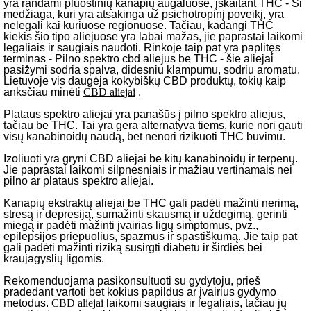
yra randami pluoštinių kanapių augaluose, įskaitant THC - Ši
medžiaga, kuri yra atsakinga už psichotropinį poveikį, yra
nelegali kai kuriuose regionuose. Tačiau, kadangi THC
kiekis šio tipo aliejuose yra labai mažas, jie paprastai laikomi
legaliais ir saugiais naudoti. Rinkoje taip pat yra paplitęs
terminas - Pilno spektro cbd aliejus be THC - šie aliejai
pasižymi sodria spalva, didesniu klampumu, sodriu aromatu.
Lietuvoje vis daugėja kokybiškų CBD produktų, tokių kaip
anksčiau minėti
CBD aliejai
.
Plataus spektro aliejai yra panašūs į pilno spektro aliejus,
tačiau be THC. Tai yra gera alternatyva tiems, kurie nori gauti
visų kanabinoidų naudą, bet nenori rizikuoti THC buvimu.
Izoliuoti yra gryni CBD aliejai be kitų kanabinoidų ir terpenų.
Jie paprastai laikomi silpnesniais ir mažiau vertinamais nei
pilno ar plataus spektro aliejai.
Kanapių ekstraktų aliejai be THC gali padėti mažinti nerimą,
stresą ir depresiją, sumažinti skausmą ir uždegimą, gerinti
miegą ir padėti mažinti įvairias ligų simptomus, pvz.,
epilepsijos priepuolius, spazmus ir spastiškumą. Jie taip pat
gali padėti mažinti riziką susirgti diabetu ir širdies bei
kraujagyslių ligomis.
Rekomenduojama pasikonsultuoti su gydytoju, prieš
pradedant vartoti bet kokius papildus ar įvairius gydymo
metodus.
CBD aliejai
laikomi saugiais ir legaliais, tačiau jų