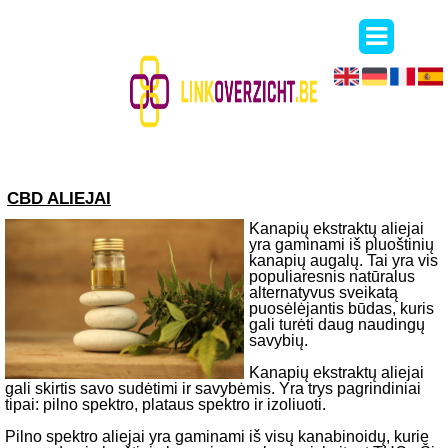
CBD ALIEJAI
Kanapių ekstraktų aliejai
yra gaminami iš pluoštinių
kanapių augalų. Tai yra vis
populiaresnis natūralus
alternatyvus sveikatą
puosėlėjantis būdas, kuris
gali turėti daug naudingų
savybių.
Kanapių ekstraktų aliejai
gali skirtis savo sudėtimi ir savybėmis. Yra trys pagrindiniai
tipai: pilno spektro, plataus spektro ir izoliuoti.
Pilno spektro aliejai yra gaminami iš visų kanabinoidų, kurie