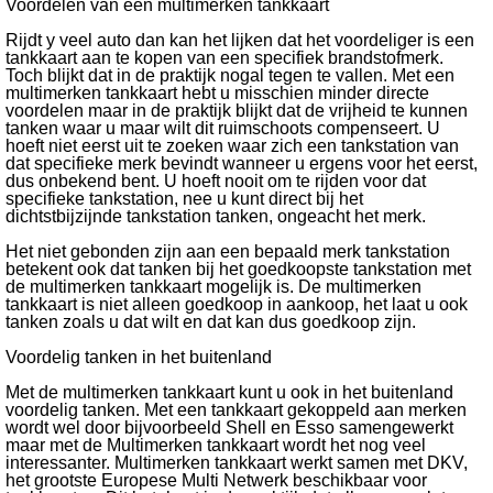
Voordelen van een multimerken tankkaart
Rijdt y veel auto dan kan het lijken dat het voordeliger is een
tankkaart aan te kopen van een specifiek brandstofmerk.
Toch blijkt dat in de praktijk nogal tegen te vallen. Met een
multimerken tankkaart hebt u misschien minder directe
voordelen maar in de praktijk blijkt dat de vrijheid te kunnen
tanken waar u maar wilt dit ruimschoots compenseert. U
hoeft niet eerst uit te zoeken waar zich een tankstation van
dat specifieke merk bevindt wanneer u ergens voor het eerst,
dus onbekend bent. U hoeft nooit om te rijden voor dat
specifieke tankstation, nee u kunt direct bij het
dichtstbijzijnde tankstation tanken, ongeacht het merk.
Het niet gebonden zijn aan een bepaald merk tankstation
betekent ook dat tanken bij het goedkoopste tankstation met
de multimerken tankkaart mogelijk is. De multimerken
tankkaart is niet alleen goedkoop in aankoop, het laat u ook
tanken zoals u dat wilt en dat kan dus goedkoop zijn.
Voordelig tanken in het buitenland
Met de multimerken tankkaart kunt u ook in het buitenland
voordelig tanken. Met een tankkaart gekoppeld aan merken
wordt wel door bijvoorbeeld Shell en Esso samengewerkt
maar met de Multimerken tankkaart wordt het nog veel
interessanter. Multimerken tankkaart werkt samen met DKV,
het grootste Europese Multi Netwerk beschikbaar voor