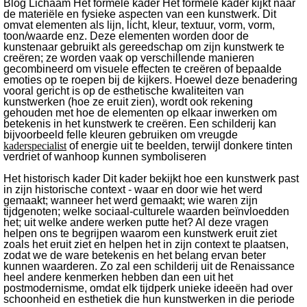
Blog Lichaam Het formele kader Het formele kader kijkt naar
de materiële en fysieke aspecten van een kunstwerk. Dit
omvat elementen als lijn, licht, kleur, textuur, vorm, vorm,
toon/waarde enz. Deze elementen worden door de
kunstenaar gebruikt als gereedschap om zijn kunstwerk te
creëren; ze worden vaak op verschillende manieren
gecombineerd om visuele effecten te creëren of bepaalde
emoties op te roepen bij de kijkers. Hoewel deze benadering
vooral gericht is op de esthetische kwaliteiten van
kunstwerken (hoe ze eruit zien), wordt ook rekening
gehouden met hoe de elementen op elkaar inwerken om
betekenis in het kunstwerk te creëren. Een schilderij kan
bijvoorbeeld felle kleuren gebruiken om vreugde
kaderspecialist
of energie uit te beelden, terwijl donkere tinten
verdriet of wanhoop kunnen symboliseren
Het historisch kader Dit kader bekijkt hoe een kunstwerk past
in zijn historische context - waar en door wie het werd
gemaakt; wanneer het werd gemaakt; wie waren zijn
tijdgenoten; welke sociaal-culturele waarden beïnvloedden
het; uit welke andere werken putte het? Al deze vragen
helpen ons te begrijpen waarom een kunstwerk eruit ziet
zoals het eruit ziet en helpen het in zijn context te plaatsen,
zodat we de ware betekenis en het belang ervan beter
kunnen waarderen. Zo zal een schilderij uit de Renaissance
heel andere kenmerken hebben dan een uit het
postmodernisme, omdat elk tijdperk unieke ideeën had over
schoonheid en esthetiek die hun kunstwerken in die periode