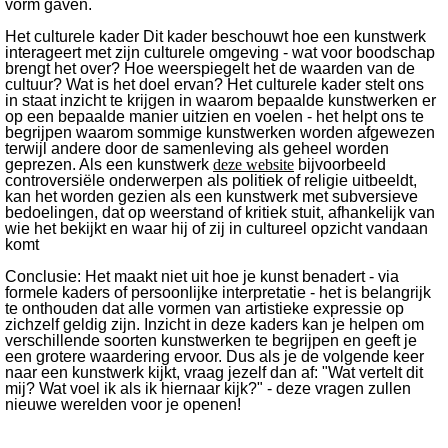
vorm gaven.
Het culturele kader Dit kader beschouwt hoe een kunstwerk
interageert met zijn culturele omgeving - wat voor boodschap
brengt het over? Hoe weerspiegelt het de waarden van de
cultuur? Wat is het doel ervan? Het culturele kader stelt ons
in staat inzicht te krijgen in waarom bepaalde kunstwerken er
op een bepaalde manier uitzien en voelen - het helpt ons te
begrijpen waarom sommige kunstwerken worden afgewezen
terwijl andere door de samenleving als geheel worden
geprezen. Als een kunstwerk
deze website
bijvoorbeeld
controversiële onderwerpen als politiek of religie uitbeeldt,
kan het worden gezien als een kunstwerk met subversieve
bedoelingen, dat op weerstand of kritiek stuit, afhankelijk van
wie het bekijkt en waar hij of zij in cultureel opzicht vandaan
komt
Conclusie: Het maakt niet uit hoe je kunst benadert - via
formele kaders of persoonlijke interpretatie - het is belangrijk
te onthouden dat alle vormen van artistieke expressie op
zichzelf geldig zijn. Inzicht in deze kaders kan je helpen om
verschillende soorten kunstwerken te begrijpen en geeft je
een grotere waardering ervoor. Dus als je de volgende keer
naar een kunstwerk kijkt, vraag jezelf dan af: "Wat vertelt dit
mij? Wat voel ik als ik hiernaar kijk?" - deze vragen zullen
nieuwe werelden voor je openen!