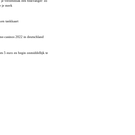
je verzendzak een blikvanger: zo
je je merk
ken tankkaart
ne-casinos 2022 in deutschland
chts 5 euro en begin onmiddellijk te