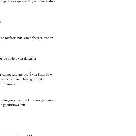
r geld: een spannend spel in het online
i
: de perfecte mix van opbergruimte en
op de kaders van de kunst
 ryzyko: fascynujący Świat hazardu w
vavada - od zwykłego gracza do
y milionera
onitorsystemen: bescherm uw gehoor en
de geluidskwaliteit