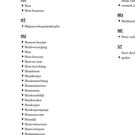
Maak van 
versterk 
Hrm
Hrm-business
MU
HT
Multimer
Httpswwwkaartjesshopbe
NE
HU
Neue onli
Huawei-hoesjes
ST
Huidverzorging
Huis
Stort sle
Huis-bouwen
spelen
Huis-en-tuin
Huis-inrichting
Huisdieren
Huisdiertjes
Huiseninrichting
Huiseninterieur
Huisentuin
Huishoudelijk
Huishouden
Huiskopen
Huiskopenspanje
Huisrenovatie
Huisstijl
Huisverbouwen
Huisverkopen
Huitemapower