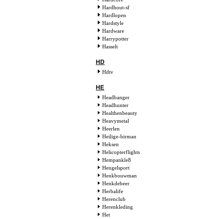
Hardhout-sf
Hardlopen
Hardstyle
Hardware
Harrypotter
Hasselt
HD
Hdtv
HE
Headbanger
Headhunter
Healthenbeauty
Heavymetal
Heerlen
Heilige-birman
Heksen
Helicopterflights
Hempankle8
Hengelsport
Henkbouwman
Henkdebeer
Herbalife
Herenclub
Herenkleding
Het