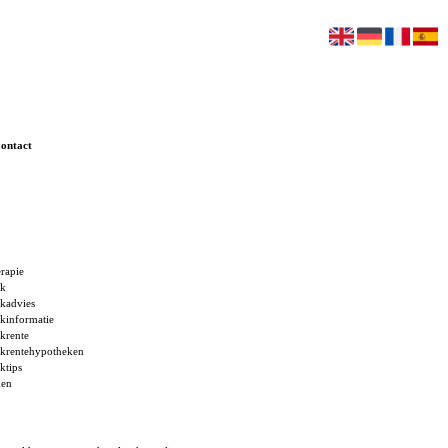
ontact
rapie
ek
kadvies
kinformatie
krente
krentehypotheken
ktips
ken