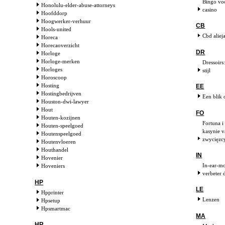
Bingo voo
Honolulu-elder-abuse-attorneys
casino
Hoofddorp
Hoogwerker-verhuur
CB
Hools-united
Cbd alieja
Horeca
Horecaoverzicht
DR
Horloge
Horloge-merken
Dressoirs
Horloges
stijl
Horoscoop
Hosting
EE
Hostingbedrijven
Een blik 
Houston-dwi-lawyer
Hout
FO
Houten-kozijnen
Fortuna i
Houten-speelgoed
kasynie 
Houtenspeelgoed
zwycięzc
Houtenvloeren
Houthandel
IN
Hovenier
In-ear-m
Hoveniers
verbeter 
HP
LE
Hpprinter
Lenzen
Hpsetup
Hpsmartmac
MA
HR