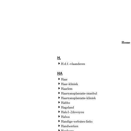
Home
H.
H.d.f.-vlaanderen
HA
Haar
Haar-kliniek
Haarlem
Haartransplantatie-istanbul
Haartransplantatie-kliniek
Habbo
Hageland
Halo1-2iloveyou
Halwa
Handige-websites-links
Handwerken
Hardcore