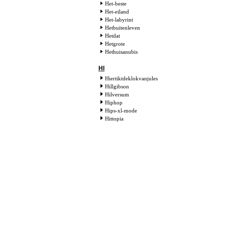
Het-beste
Het-eiland
Het-labyrint
Hetbuitenleven
Hetdat
Hetgrote
Hethuisanubis
HI
Hiertiktdeklokvanjules
Hillgibson
Hilversum
Hiphop
Hips-xl-mode
Hittopia