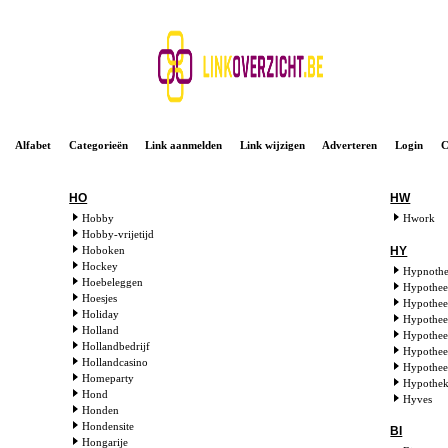
Alfabet
Categorieën
Link aanmelden
Link wijzigen
Adverteren
Login
C
HO
HW
Hobby
Hwork
Hobby-vrijetijd
HY
Hoboken
Hockey
Hypnothe
Hoebeleggen
Hypothe
Hoesjes
Hypothee
Holiday
Hypothee
Holland
Hypothee
Hollandbedrijf
Hypothee
Hollandcasino
Hypothee
Homeparty
Hypothe
Hond
Hyves
Honden
Hondensite
BI
Hongarije