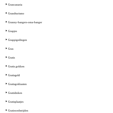
Grancanaria
Grandturismo
Granny-bangers-oma-banger
Grapjes
Grappigedingen
Gras
Gratis
Gratis.gokken
Gratisgeld
Gratisgokkasten
Gratislinken
Gratisplaatjes
Gratiswedstrijden