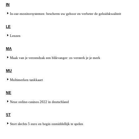
IN
In-ear-monitorsystemen: bescherm uw gehoor en verbeter de geluidskwaliteit
LE
Lenzen
MA
Maak van je verzendzak een blikvanger: zo versterk je je merk
MU
Multimerken tankkaart
NE
Neue online-casinos 2022 in deutschland
ST
Stort slechts 5 euro en begin onmiddellijk te spelen