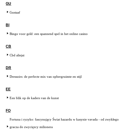
GU
Gustaaf
BI
Bingo voor geld: een spannend spel in het online casino
CB
Cbd aliejai
DR
Dressoirs: de perfecte mix van opbergruimte en stijl
EE
Een blik op de kaders van de kunst
FO
Fortuna i ryzyko: fascynujący Świat hazardu w kasynie vavada - od zwykłego
gracza do zwycięzcy milionera