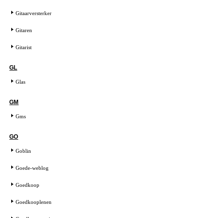
Gitaarversterker
Gitaren
Gitarist
GL
Glas
GM
Gms
GO
Goblin
Goede-weblog
Goedkoop
Goedkooplenen