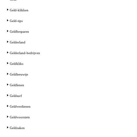
Geld-klikken
Geld-tips
Geldbesparen
Gelderland
Gelderland-bedrijven
Geldkliks
Geldleeuwtje
Geldlenen
Geldsurf
Geldverdienen
Geldvoorniets
Geldzaken