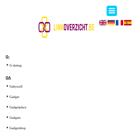
G-
G-dating
GA
Gabynolf
Gadget
Gadgetplace
Gadgets
Gadgetshop