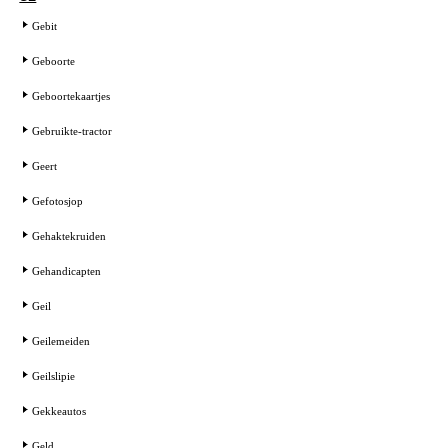
Gebit
Geboorte
Geboortekaartjes
Gebruikte-tractor
Geert
Gefotosjop
Gehaktekruiden
Gehandicapten
Geil
Geilemeiden
Geilslipie
Gekkeautos
Geld