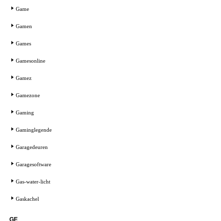
Game
Gamen
Games
Gamesonline
Gamez
Gamezone
Gaming
Gaminglegende
Garagedeuren
Garagesoftware
Gas-water-licht
Gaskachel
GE