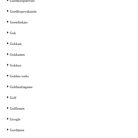
Goedkoopservies
Goedkopevakantie
Goeielinkjes
Gok
Gokkast
Gokkasten
Gokken
Golden-webs
Goldmafiagame
Golf
Golflessen
Google
Gordijnen