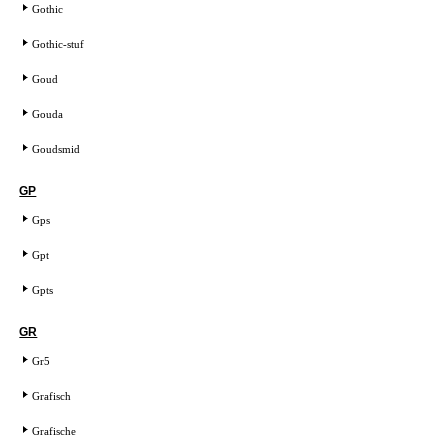
Gothic
Gothic-stuf
Goud
Gouda
Goudsmid
GP
Gps
Gpt
Gpts
GR
Gr5
Grafisch
Grafische