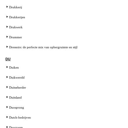
Drukkerij
Drukkerijen
Drukwerk
Drummer
Dressoirs: de perfecte mix van opbergruimte en stijl
DU
Duiken
Duikwereld
Duitseherder
Duitsland
Duosprong
Dutch-bedrijven
Duurzaam