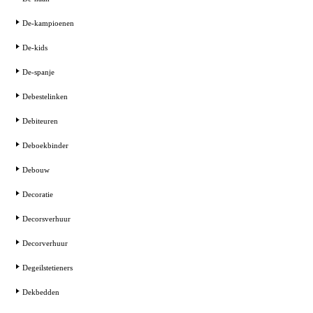
De-kampioenen
De-kids
De-spanje
Debestelinken
Debiteuren
Deboekbinder
Debouw
Decoratie
Decorsverhuur
Decorverhuur
Degeilstetieners
Dekbedden