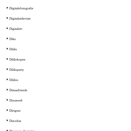
Digitalefotografie
Digitaletelevisie
Digitaletv
Dike
Dildo
Dildokopen
Dildoparty
Dildos
Dimasfriends
Diosaweb
Dirigent
Discobar
Discover-shopping