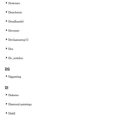
Desloisirs
Detacheren
Detailhandel
Deventer
Devlaamsetop15
Dex
De_zottekes
DG
Dggaming
DI
Diabetes
Diamond-paintings
Diddl