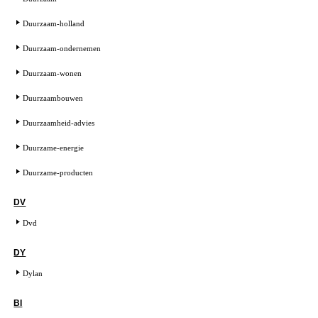
Duurzaam-holland
Duurzaam-ondernemen
Duurzaam-wonen
Duurzaambouwen
Duurzaamheid-advies
Duurzame-energie
Duurzame-producten
DV
Dvd
DY
Dylan
BI