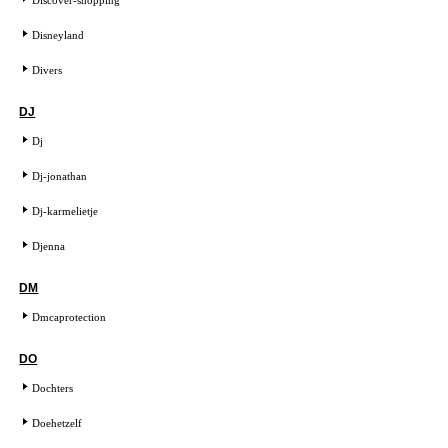
Disneyland
Divers
DJ
Dj
Dj-jonathan
Dj-karmelietje
Djenna
DM
Dmcaprotection
DO
Dochters
Doehetzelf