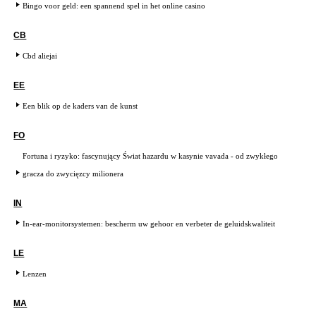
Bingo voor geld: een spannend spel in het online casino
CB
Cbd aliejai
EE
Een blik op de kaders van de kunst
FO
Fortuna i ryzyko: fascynujący Świat hazardu w kasynie vavada - od zwykłego
gracza do zwycięzcy milionera
IN
In-ear-monitorsystemen: bescherm uw gehoor en verbeter de geluidskwaliteit
LE
Lenzen
MA