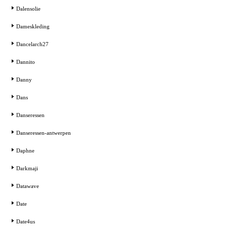
Dalensolie
Dameskleding
Dancelarch27
Dannito
Danny
Dans
Danseressen
Danseressen-antwerpen
Daphne
Darkmaji
Datawave
Date
Date4us