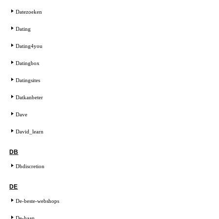
Datezoeken
Dating
Dating4you
Datingbox
Datingsites
Datkanbeter
Dave
David_learn
DB
Dbdiscretion
DE
De-beste-webshops
De-haan