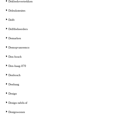
Dekbedovertrekken
Deleukstesites
Delft
Delftbeheerders
Demarken
Demopvanremco
Den-bosch
Den-haag-070
Denbosch
Denhaag
Design
Design-tafels-sf
Designwonen