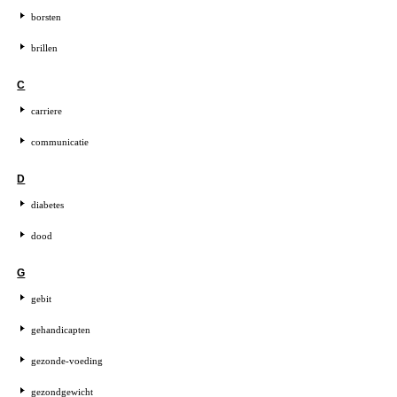
borsten
brillen
C
carriere
communicatie
D
diabetes
dood
G
gebit
gehandicapten
gezonde-voeding
gezondgewicht