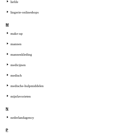
liefde
lingerie-onlineshops
M
make-up
mannen
mannenkleding
medicijnen
medisch
medische-hulpmiddelen
mijnfavorieten
N
nederlandagency
P