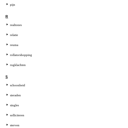
pijn
R
realtones
relatie
reuma
rollatorshopping
rugklachten
S
schoonheid
sieraden
singles
solliciteren
sterven