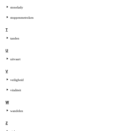
stonelady
stoppenmetroken
T
tanden
U
uitvaart
V
veiligheid
vitaliteit
W
wandelen
Z