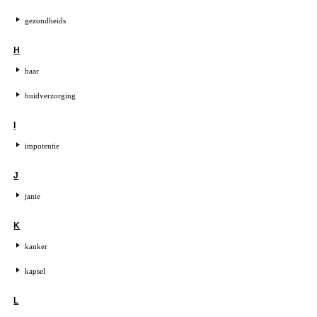
gezondheids
H
haar
huidverzorging
I
impotentie
J
janie
K
kanker
kapsel
L