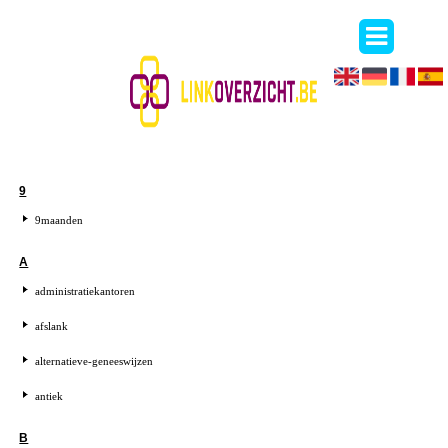
9
9maanden
A
administratiekantoren
afslank
alternatieve-geneeswijzen
antiek
B