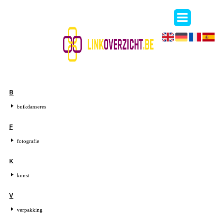
B
buikdanseres
F
fotografie
K
kunst
V
verpakking