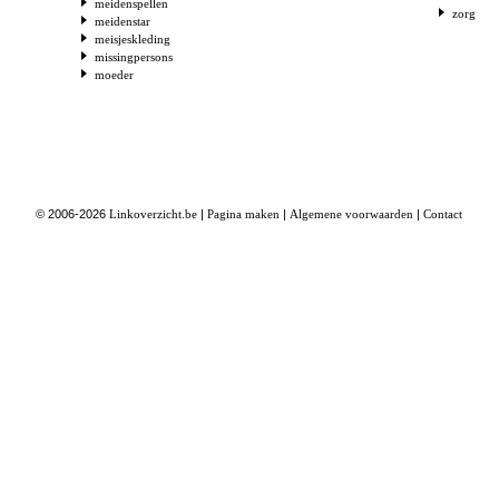
meidenspellen
zorg
meidenstar
meisjeskleding
missingpersons
moeder
© 2006-2026
Linkoverzicht.be
|
Pagina maken
|
Algemene voorwaarden
|
Contact