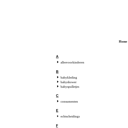
Home
A
allesvoorkinderen
B
babykleding
babyshower
babyspulletjes
C
consumenten
E
echtscheidings
F