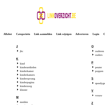
Alfabet
Categorieën
Link aanmelden
Link wijzigen
Adverteren
Login
C
J
O
jbc
ouderen
ouders
K
P
kind
kinderartikelen
peuter
kinderkamer
poppen
kinderkamers
S
kinderopvang
kinderpagina
speedyge
kinderzorg
kleuter
V
vrouw
M
meiden
Z