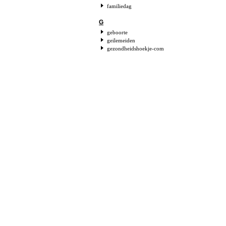
familiedag
G
geboorte
geilemeiden
gezondheidshoekje-com