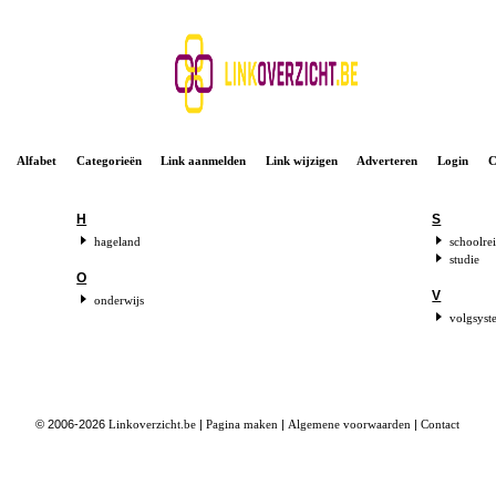
Alfabet
Categorieën
Link aanmelden
Link wijzigen
Adverteren
Login
C
H
S
hageland
schoolrei
studie
O
V
onderwijs
volgsys
© 2006-2026
Linkoverzicht.be
|
Pagina maken
|
Algemene voorwaarden
|
Contact