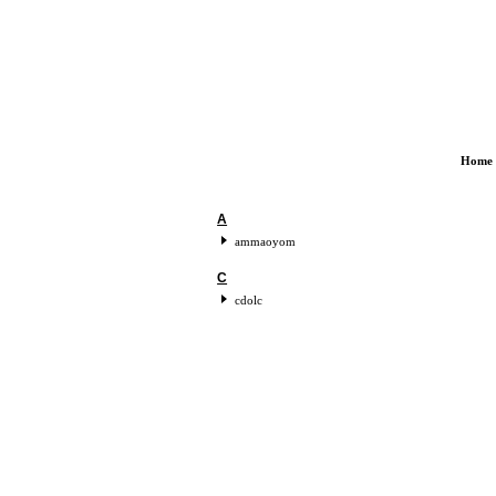
Home
A
ammaoyom
C
cdolc