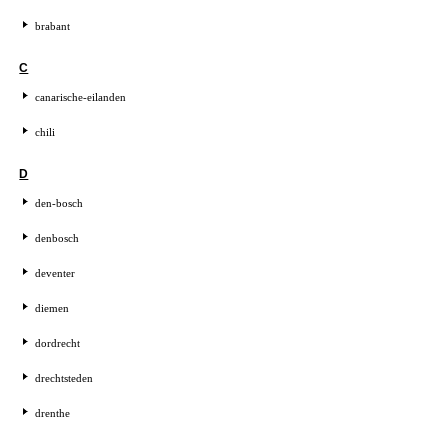
brabant
C
canarische-eilanden
chili
D
den-bosch
denbosch
deventer
diemen
dordrecht
drechtsteden
drenthe