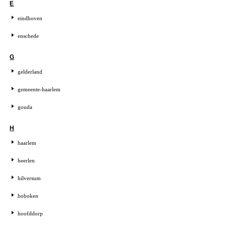
E
eindhoven
enschede
G
gelderland
gemeente-haarlem
gouda
H
haarlem
heerlen
hilversum
hoboken
hoofddorp