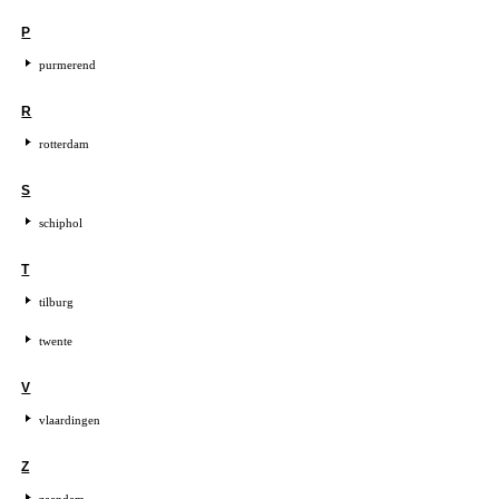
P
purmerend
R
rotterdam
S
schiphol
T
tilburg
twente
V
vlaardingen
Z
zaandam