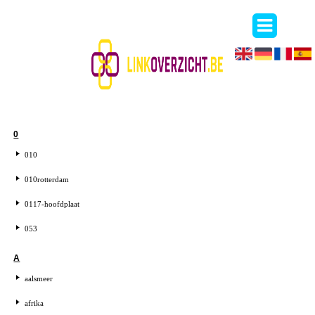
0
010
010rotterdam
0117-hoofdplaat
053
A
aalsmeer
afrika