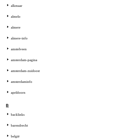
alkmaar
almelo
almere
almere-info
amstelveen
amsterdam-pagina
amsterdam-zuidoost
amsterdaminfo
apeldoorn
B
backlinks
barendrecht
belgië