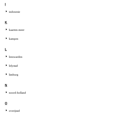
I
indonesie
K
kaarten-meer
kampen
L
leeuwarden
lelystad
limburg
N
noord-holland
O
overijssel